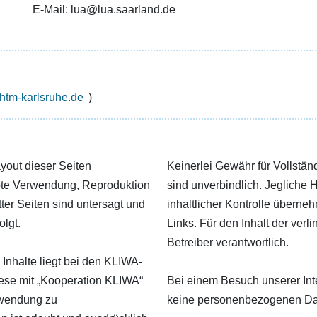
E-Mail: lua@lua.saarland.de
tm-karlsruhe.de
)
ayout dieser Seiten
Keinerlei Gewähr für Vollständ
bte Verwendung, Reproduktion
sind unverbindlich. Jegliche H
ter Seiten sind untersagt und
inhaltlicher Kontrolle überneh
olgt.
Links. Für den Inhalt der verl
Betreiber verantwortlich.
Inhalte liegt bei den KLIWA-
ese mit „Kooperation KLIWA“
Bei einem Besuch unserer Int
rwendung zu
keine personenbezogenen Da